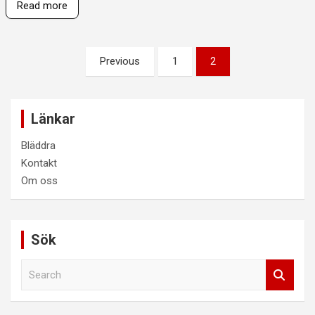
Read more
Posts
Previous
1
2
pagination
Länkar
Bläddra
Kontakt
Om oss
Sök
S
e
a
r