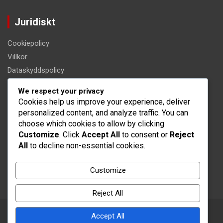
Juridiskt
Cookiepolicy
Villkor
Dataskyddspolicy
Om oss
We respect your privacy
Kontakt
Cookies help us improve your experience, deliver
personalized content, and analyze traffic. You can
Kategorier
choose which cookies to allow by clicking
Customize
. Click
Accept All
to consent or
Reject
All
to decline non-essential cookies.
Internationell påverkan av haitiska fotbollsspelare
Karriärframgångar för haitiska fotbollsspelare
Customize
Spelarbiografier av haitiska fotbollsstjärnor
Reject All
Accept All
Copyright © 2026
klokkenluideronline.net