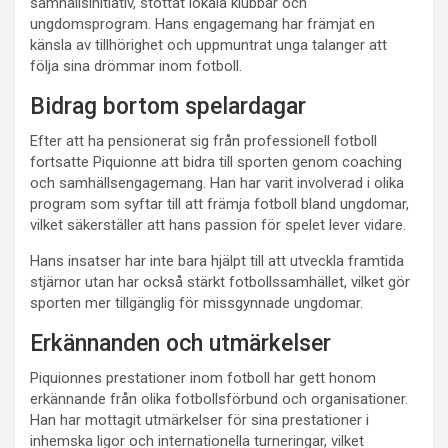
samhällsinitiativ, stöttat lokala klubbar och
ungdomsprogram. Hans engagemang har främjat en
känsla av tillhörighet och uppmuntrat unga talanger att
följa sina drömmar inom fotboll.
Bidrag bortom spelardagar
Efter att ha pensionerat sig från professionell fotboll
fortsatte Piquionne att bidra till sporten genom coaching
och samhällsengagemang. Han har varit involverad i olika
program som syftar till att främja fotboll bland ungdomar,
vilket säkerställer att hans passion för spelet lever vidare.
Hans insatser har inte bara hjälpt till att utveckla framtida
stjärnor utan har också stärkt fotbollssamhället, vilket gör
sporten mer tillgänglig för missgynnade ungdomar.
Erkännanden och utmärkelser
Piquionnes prestationer inom fotboll har gett honom
erkännande från olika fotbollsförbund och organisationer.
Han har mottagit utmärkelser för sina prestationer i
inhemska ligor och internationella turneringar, vilket