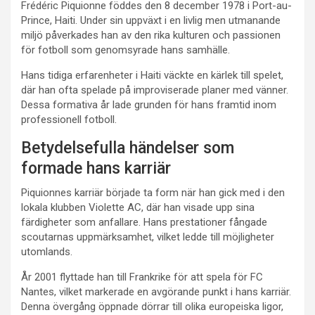
Frédéric Piquionne föddes den 8 december 1978 i Port-au-
Prince, Haiti. Under sin uppväxt i en livlig men utmanande
miljö påverkades han av den rika kulturen och passionen
för fotboll som genomsyrade hans samhälle.
Hans tidiga erfarenheter i Haiti väckte en kärlek till spelet,
där han ofta spelade på improviserade planer med vänner.
Dessa formativa år lade grunden för hans framtid inom
professionell fotboll.
Betydelsefulla händelser som
formade hans karriär
Piquionnes karriär började ta form när han gick med i den
lokala klubben Violette AC, där han visade upp sina
färdigheter som anfallare. Hans prestationer fångade
scoutarnas uppmärksamhet, vilket ledde till möjligheter
utomlands.
År 2001 flyttade han till Frankrike för att spela för FC
Nantes, vilket markerade en avgörande punkt i hans karriär.
Denna övergång öppnade dörrar till olika europeiska ligor,