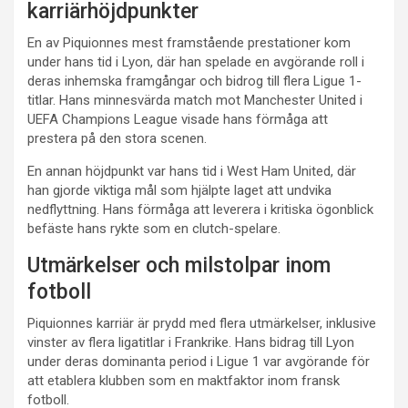
karriärhöjdpunkter
En av Piquionnes mest framstående prestationer kom
under hans tid i Lyon, där han spelade en avgörande roll i
deras inhemska framgångar och bidrog till flera Ligue 1-
titlar. Hans minnesvärda match mot Manchester United i
UEFA Champions League visade hans förmåga att
prestera på den stora scenen.
En annan höjdpunkt var hans tid i West Ham United, där
han gjorde viktiga mål som hjälpte laget att undvika
nedflyttning. Hans förmåga att leverera i kritiska ögonblick
befäste hans rykte som en clutch-spelare.
Utmärkelser och milstolpar inom
fotboll
Piquionnes karriär är prydd med flera utmärkelser, inklusive
vinster av flera ligatitlar i Frankrike. Hans bidrag till Lyon
under deras dominanta period i Ligue 1 var avgörande för
att etablera klubben som en maktfaktor inom fransk
fotboll.