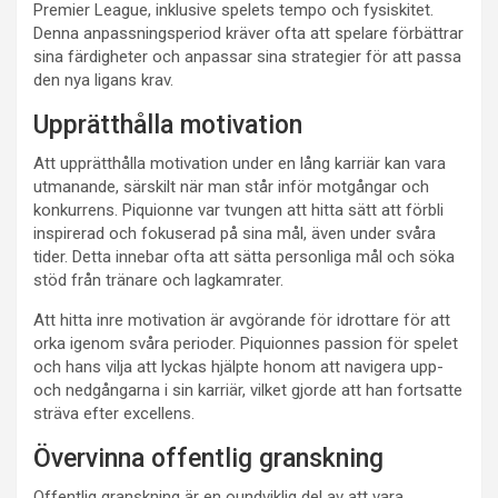
Premier League, inklusive spelets tempo och fysiskitet.
Denna anpassningsperiod kräver ofta att spelare förbättrar
sina färdigheter och anpassar sina strategier för att passa
den nya ligans krav.
Upprätthålla motivation
Att upprätthålla motivation under en lång karriär kan vara
utmanande, särskilt när man står inför motgångar och
konkurrens. Piquionne var tvungen att hitta sätt att förbli
inspirerad och fokuserad på sina mål, även under svåra
tider. Detta innebar ofta att sätta personliga mål och söka
stöd från tränare och lagkamrater.
Att hitta inre motivation är avgörande för idrottare för att
orka igenom svåra perioder. Piquionnes passion för spelet
och hans vilja att lyckas hjälpte honom att navigera upp-
och nedgångarna i sin karriär, vilket gjorde att han fortsatte
sträva efter excellens.
Övervinna offentlig granskning
Offentlig granskning är en oundviklig del av att vara