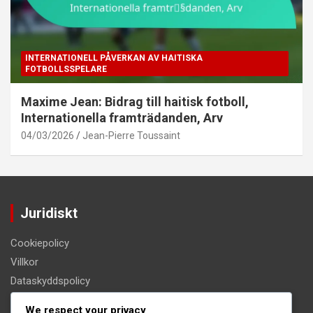
INTERNATIONELL PÅVERKAN AV HAITISKA
FOTBOLLSSPELARE
Maxime Jean: Bidrag till haitisk fotboll,
Internationella framträdanden, Arv
04/03/2026
Jean-Pierre Toussaint
Juridiskt
Cookiepolicy
Villkor
Dataskyddspolicy
Om oss
We respect your privacy