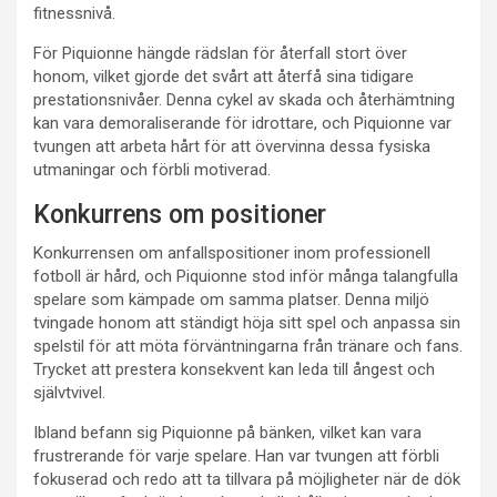
fitnessnivå.
För Piquionne hängde rädslan för återfall stort över
honom, vilket gjorde det svårt att återfå sina tidigare
prestationsnivåer. Denna cykel av skada och återhämtning
kan vara demoraliserande för idrottare, och Piquionne var
tvungen att arbeta hårt för att övervinna dessa fysiska
utmaningar och förbli motiverad.
Konkurrens om positioner
Konkurrensen om anfallspositioner inom professionell
fotboll är hård, och Piquionne stod inför många talangfulla
spelare som kämpade om samma platser. Denna miljö
tvingade honom att ständigt höja sitt spel och anpassa sin
spelstil för att möta förväntningarna från tränare och fans.
Trycket att prestera konsekvent kan leda till ångest och
självtvivel.
Ibland befann sig Piquionne på bänken, vilket kan vara
frustrerande för varje spelare. Han var tvungen att förbli
fokuserad och redo att ta tillvara på möjligheter när de dök