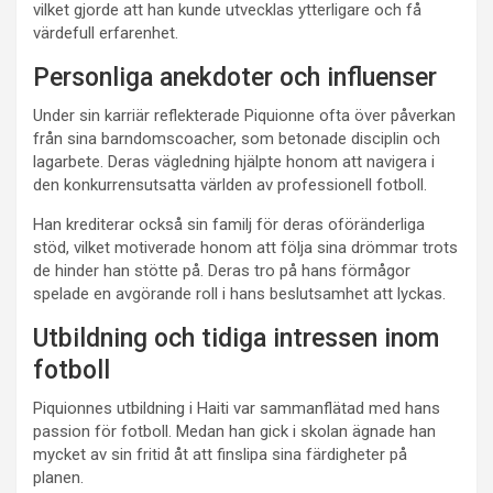
vilket gjorde att han kunde utvecklas ytterligare och få
värdefull erfarenhet.
Personliga anekdoter och influenser
Under sin karriär reflekterade Piquionne ofta över påverkan
från sina barndomscoacher, som betonade disciplin och
lagarbete. Deras vägledning hjälpte honom att navigera i
den konkurrensutsatta världen av professionell fotboll.
Han krediterar också sin familj för deras oföränderliga
stöd, vilket motiverade honom att följa sina drömmar trots
de hinder han stötte på. Deras tro på hans förmågor
spelade en avgörande roll i hans beslutsamhet att lyckas.
Utbildning och tidiga intressen inom
fotboll
Piquionnes utbildning i Haiti var sammanflätad med hans
passion för fotboll. Medan han gick i skolan ägnade han
mycket av sin fritid åt att finslipa sina färdigheter på
planen.