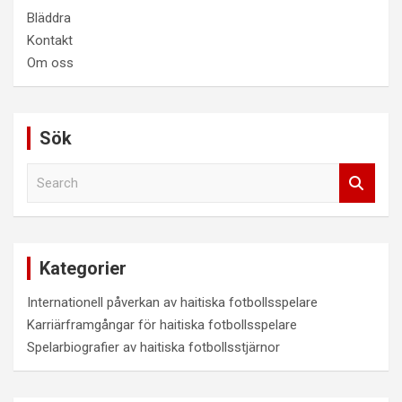
Bläddra
Kontakt
Om oss
Sök
S
e
a
r
c
Kategorier
h
Internationell påverkan av haitiska fotbollsspelare
Karriärframgångar för haitiska fotbollsspelare
Spelarbiografier av haitiska fotbollsstjärnor