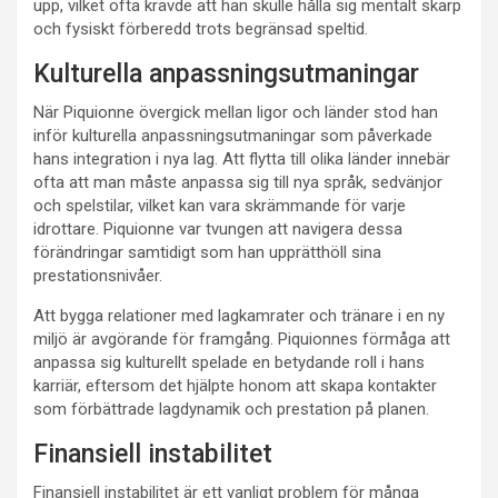
upp, vilket ofta krävde att han skulle hålla sig mentalt skarp
och fysiskt förberedd trots begränsad speltid.
Kulturella anpassningsutmaningar
När Piquionne övergick mellan ligor och länder stod han
inför kulturella anpassningsutmaningar som påverkade
hans integration i nya lag. Att flytta till olika länder innebär
ofta att man måste anpassa sig till nya språk, sedvänjor
och spelstilar, vilket kan vara skrämmande för varje
idrottare. Piquionne var tvungen att navigera dessa
förändringar samtidigt som han upprätthöll sina
prestationsnivåer.
Att bygga relationer med lagkamrater och tränare i en ny
miljö är avgörande för framgång. Piquionnes förmåga att
anpassa sig kulturellt spelade en betydande roll i hans
karriär, eftersom det hjälpte honom att skapa kontakter
som förbättrade lagdynamik och prestation på planen.
Finansiell instabilitet
Finansiell instabilitet är ett vanligt problem för många