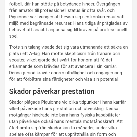
fotboll, där han stötte på betydande hinder. Övergången
från amatör till professionell status är ofta svår, och
Piquionne var tvungen att bevisa sig i en konkurrensutsatt
miljö med begränsade resurser. Hans tidiga år präglades av
behovet att snabbt anpassa sig till kraven på professionellt
spel.
Trots sin talang visade det sig vara utmanande att säkra en
plats i ett A-lag. Han mötte skepticism från tränare och
scouter, vilket gjorde det svårt för honom att få det
erkännande som krävdes för att avancera i sin karriär.
Denna period krävde enorm uthållighet och engagemang
för att förbättra sina färdigheter och visa sin potential.
Skador påverkar prestation
Skador plågade Piquionne vid olika tidpunkter i hans karriär,
vilket påverkade hans prestation och utveckling. Dessa
motgångar hindrade inte bara hans fysiska kapabiliteter
utan påverkade också hans mentala motståndskraft. Att
återhämta sig från skador kan ta månader, under vilka
spelare ofta kämpar för att upprätthålla sin form och