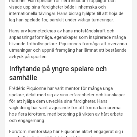
matcher. Han spelade för flera klubbar i toppligor och
visade upp sina färdigheter både i inhemska och
internationella tävlingar. Hans bidrag hjälpte till att höja de
lag han spelade för, särskilt under viktiga turneringar.
Hans arv kännetecknas av hans motståndskraft och
anpassningsförmåga, egenskaper som inspirerade många
blivande fotbollsspelare. Piquionnes förmåga att övervinna
utmaningar och uppnå framgång har lämnat ett bestående
avtryck på sporten.
Inflytande på yngre spelare och
samhälle
Frédéric Piquionne har varit mentor för många unga
spelare, delat med sig av sina erfarenheter och kunskaper
för att hjälpa dem utveckla sina färdigheter. Hans
vägledning har varit avgörande för att forma karriärerna
hos flera idrottare, med betoning på vikten av hårt arbete
och engagemang.
Förutom mentorskap har Piquionne aktivt engagerat sig i