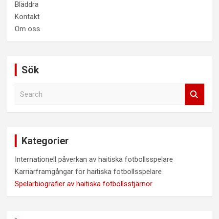
Bläddra
Kontakt
Om oss
Sök
S
e
a
r
c
Kategorier
h
Internationell påverkan av haitiska fotbollsspelare
Karriärframgångar för haitiska fotbollsspelare
Spelarbiografier av haitiska fotbollsstjärnor