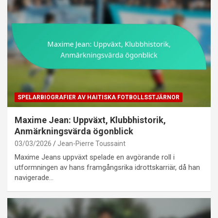
SPELARBIOGRAFIER AV HAITISKA FOTBOLLSSTJÄRNOR
Maxime Jean: Uppväxt, Klubbhistorik,
Anmärkningsvärda ögonblick
03/03/2026
Jean-Pierre Toussaint
Maxime Jeans uppväxt spelade en avgörande roll i
utformningen av hans framgångsrika idrottskarriär, då han
navigerade…