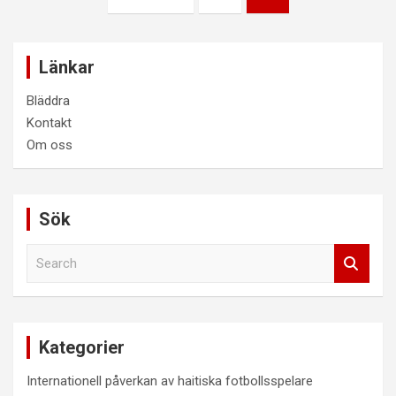
pagination
Länkar
Bläddra
Kontakt
Om oss
Sök
S
e
a
r
c
Kategorier
h
Internationell påverkan av haitiska fotbollsspelare