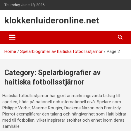
Skip
Thursday, June 18, 2026
to
content
klokkenluideronline.net
Home
Spelarbiografier av haitiska fotbollsstjärnor
Page 2
Category:
Spelarbiografier av
haitiska fotbollsstjärnor
Haitiska fotbollsstjärnor har gjort anmärkningsvärda bidrag till
sporten, både på nationell och internationell nivå. Spelare som
Philippe Vorbe, Maxime Rougier, Duckens Nazon och Frantzdy
Pierrot exemplifierar den talang och hängivenhet som Haiti bidrar
med till fotbollen, vilket inspirerar stolthet och enhet inom deras
samhälle.