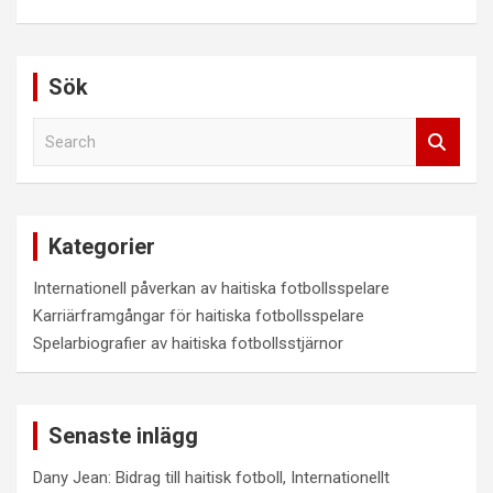
Sök
S
e
a
r
c
Kategorier
h
Internationell påverkan av haitiska fotbollsspelare
Karriärframgångar för haitiska fotbollsspelare
Spelarbiografier av haitiska fotbollsstjärnor
Senaste inlägg
Dany Jean: Bidrag till haitisk fotboll, Internationellt