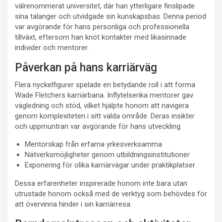
välrenommerat universitet, där han ytterligare finslipade
sina talanger och utvidgade sin kunskapsbas. Denna period
var avgörande för hans personliga och professionella
tillväxt, eftersom han knöt kontakter med likasinnade
individer och mentorer.
Påverkan på hans karriärväg
Flera nyckelfigurer spelade en betydande roll i att forma
Wade Fletchers karriärbana. Inflytelserika mentorer gav
vägledning och stöd, vilket hjälpte honom att navigera
genom komplexiteten i sitt valda område. Deras insikter
och uppmuntran var avgörande för hans utveckling.
Mentorskap från erfarna yrkesverksamma
Nätverksmöjligheter genom utbildningsinstitutioner
Exponering för olika karriärvägar under praktikplatser
Dessa erfarenheter inspirerade honom inte bara utan
utrustade honom också med de verktyg som behövdes för
att övervinna hinder i sin karriärresa.