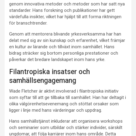
genom innovativa metoder och metoder som har satt nya
standarder. Hans forskning och publikationer har gett
värdefulla insikter, vilket har hjälpt till att forma riktningen
för branschtrender.
Genom att mentorera blivande yrkesverksamma har han
delat med sig av sin kunskap och erfarenhet, vilket främjar
en kultur av lärande och tillväxt inom samhället. Hans
bidrag sträcker sig bortom personliga prestationer och
påverkar det bredare landskapet inom hans yrke.
Filantropiska insatser och
samhällsengagemang
Wade Fletcher är aktivt involverad i filantropiska initiativ
som syftar till att ge tillbaka till samhället. Han har deltagit i
olika välgörenhetsevenemang och stöttat orsaker som
ligger i linje med hans värderingar och uppdrag.
Hans samhällstjänst inkluderar att organisera workshops
och seminarier som utbildar och stärker individer, särskilt
ungdomar, att följa karriärer inom hans område. Detta