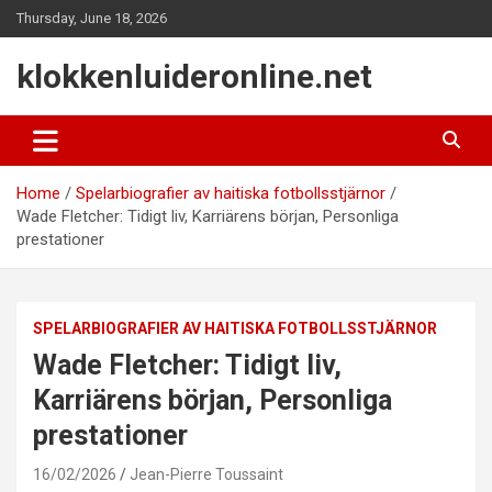
Skip
Thursday, June 18, 2026
to
content
klokkenluideronline.net
Home
Spelarbiografier av haitiska fotbollsstjärnor
Wade Fletcher: Tidigt liv, Karriärens början, Personliga
prestationer
SPELARBIOGRAFIER AV HAITISKA FOTBOLLSSTJÄRNOR
Wade Fletcher: Tidigt liv,
Karriärens början, Personliga
prestationer
16/02/2026
Jean-Pierre Toussaint