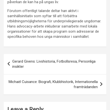
påverkan de kan ha på ungas liv.
Förutom offentligt talande deltar han aktivt i
samhällsinitiativ som syftar till att förbättra
utbildningsmöjligheterna för underprivilegierade ungdomar.
Hans advocacy-arbete inkluderar samarbete med lokala
organisationer för att skapa program som adresserar de
specifika behoven hos unga människor i samhället.
Post
Gerard Givens: Livshistoria, Fotbollsresa, Personliga
navigation
insikter
Michaël Cuisance: Biografi, Klubbhistorik, Internationella
framträdanden
Leave a Reply