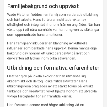
Familjebakgrund och uppväxt
Wade Fletcher föddes i en familj som värderade utbildning
och hårt arbete. Hans föräldrar instiftade vikten av
uthållighet och integritet i honom från en ung ålder. När han
växte upp i ett nära samhälle var han omgiven av släktingar
som uppmuntrade hans ambitioner.
Hans familjearv inkluderar en blandning av kulturella
influenser som berikade hans uppväxt. Denna mångsidiga
bakgrund gav honom ett unikt perspektiv på livet och
drivkraften att lyckas inom olika strävanden.
Utbildning och formativa erfarenheter
Fletcher gick på lokala skolor där han utmärkte sig
akademiskt och deltog i olika fritidsaktiviteter. Hans
utbildningsresa präglades av ett starkt fokus på kritiskt
tänkande och kreativitet, vilket hjälpte honom att utveckla
viktiga färdigheter för sin framtida karriär.
Han fortsatte senare med högre utbildning vid ett