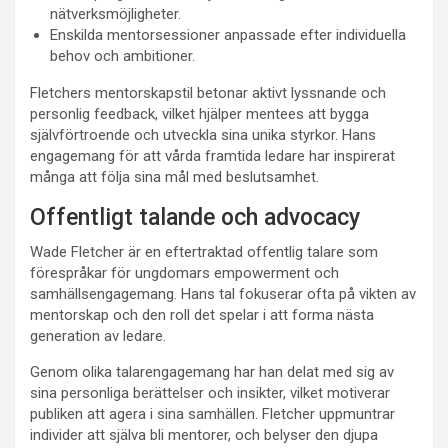
nätverksmöjligheter.
Enskilda mentorsessioner anpassade efter individuella
behov och ambitioner.
Fletchers mentorskapstil betonar aktivt lyssnande och
personlig feedback, vilket hjälper mentees att bygga
självförtroende och utveckla sina unika styrkor. Hans
engagemang för att vårda framtida ledare har inspirerat
många att följa sina mål med beslutsamhet.
Offentligt talande och advocacy
Wade Fletcher är en eftertraktad offentlig talare som
förespråkar för ungdomars empowerment och
samhällsengagemang. Hans tal fokuserar ofta på vikten av
mentorskap och den roll det spelar i att forma nästa
generation av ledare.
Genom olika talarengagemang har han delat med sig av
sina personliga berättelser och insikter, vilket motiverar
publiken att agera i sina samhällen. Fletcher uppmuntrar
individer att själva bli mentorer, och belyser den djupa