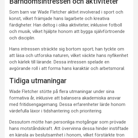
Barndomsintressen och aktiviteter
Som barn var Wade Fletcher aktivt involverad i sport och
konst, vilket främjade hans lagarbete och kreativa
färdigheter. Han deltog i olika aktiviteter, inklusive fotboll
och musik, vilket hjälpte honom att bygga självförtroende
och disciplin.
Hans intressen sträckte sig bortom sport; han tyckte om
att läsa och utforska naturen, vilket väckte hans nyfikenhet
och kärlek till lärande. Dessa intressen spelade en
avgörande roll i att forma hans karaktär och arbetsmoral.
Tidiga utmaningar
Wade Fletcher stötte på flera utmaningar under sina
formativa år, inklusive att balansera akademiska ansvar
med fritidsengagemang. Dessa erfarenheter lärde honom
värdefulla läxor i tidshantering och prioritering.
Dessutom mötte han personliga motgångar som prövade
hans motståndskraft. Att övervinna dessa hinder instiftade
en känsla av beslutsamhet i honom, vilket förstärkte tron