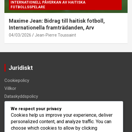
INTERNATIONELL PÅVERKAN AV HAITISKA
FOTBOLLSSPELARE
Maxime Jean: Bidrag till haitisk fotboll,
Internationella framträdanden, Arv
04/03/2026
Jean-Pierre Toussaint
Juridiskt
Cookiepolicy
Villkor
Dataskyddspolicy
Om oss
We respect your privacy
Kontakt
Cookies help us improve your experience, deliver
personalized content, and analyze traffic. You can
Kategorier
choose which cookies to allow by clicking