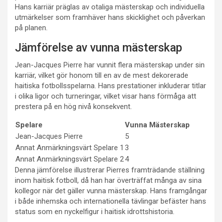
Hans karriär präglas av otaliga mästerskap och individuella
utmärkelser som framhäver hans skicklighet och påverkan
på planen.
Jämförelse av vunna mästerskap
Jean-Jacques Pierre har vunnit flera mästerskap under sin
karriär, vilket gör honom till en av de mest dekorerade
haitiska fotbollsspelarna. Hans prestationer inkluderar titlar
i olika ligor och turneringar, vilket visar hans förmåga att
prestera på en hög nivå konsekvent.
Spelare
Vunna Mästerskap
Jean-Jacques Pierre
5
Annat Anmärkningsvärt Spelare 1
3
Annat Anmärkningsvärt Spelare 2
4
Denna jämförelse illustrerar Pierres framträdande ställning
inom haitisk fotboll, då han har överträffat många av sina
kollegor när det gäller vunna mästerskap. Hans framgångar
i både inhemska och internationella tävlingar befäster hans
status som en nyckelfigur i haitisk idrottshistoria.