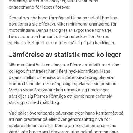
matchrapporter och analyser, vilket visar hans
engagemang för lagets försvar.
Dessutom gör hans förmåga att läsa spelet att han kan
positionera sig effektivt, vilket minimerar chanserna för
motståndare. Denna färdighet är avgörande för varje
försvarare och har varit ett kännetecken för Pierres
spelstil, vilket gör honom till en pålitlig figur i backlinjen.
Jämförelse av statistik med kollegor
När man jämför Jean-Jacques Pierres statistik med sina
kollegor, framträder han i flera nyckelområden. Hans
balans mellan offensiva och defensiva bidrag placerar
honom bland de mer mångsidiga spelarna i sin position.
Medan vissa försvarare kan utmärka sig i tacklingar,
särskiljer sig Pierres förmåga att kombinera defensiv
skicklighet med målbidrag.
Vad gäller övergripande påverkan tyder hans karriärmått på
att han presterar på eller över genomsnittlig nivå för
spelare i liknande roller. Denna jämförelse betonar hans
värde inte bara som försvarare utan också som spelare