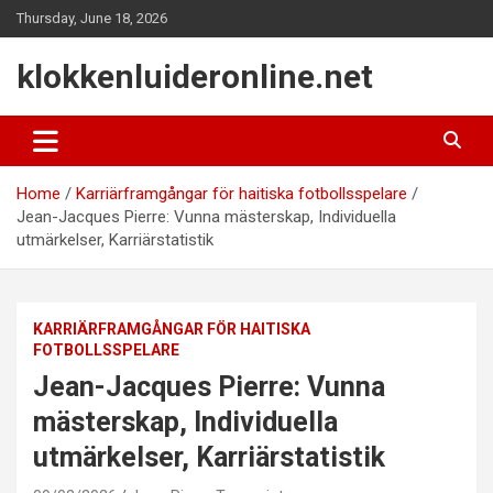
Skip
Thursday, June 18, 2026
to
content
klokkenluideronline.net
Home
Karriärframgångar för haitiska fotbollsspelare
Jean-Jacques Pierre: Vunna mästerskap, Individuella
utmärkelser, Karriärstatistik
KARRIÄRFRAMGÅNGAR FÖR HAITISKA
FOTBOLLSSPELARE
Jean-Jacques Pierre: Vunna
mästerskap, Individuella
utmärkelser, Karriärstatistik