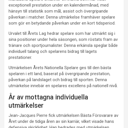
exceptionell prestation under en kalendermånad, med
hänsyn till statistik som mål, assist och övergripande
påverkan i matcher. Denna utmärkelse framhäver spelare
som gör en betydande påverkan under en kort tidsperiod.
Urvalet till Årets Lag hedrar spelare som har utmärkt sig i
sina positioner under hela säsongen, som röstats fram av
tränare och sportjournalister. Denna erkänsla speglar både
individuell talang och spelarens bidrag till lagets
prestationer.
Utmärkelsen Årets Nationella Spelare ges till den bästa
spelaren i ett land, baserat på övergripande prestation,
påverkan på landslaget och bidrag till sporten. Denna
utmärkelse innebär en spelares excellens på nationell nivå.
År av mottagna individuella
utmärkelser
Jean-Jacques Pierre fick utmärkelsen Bästa Försvarare av
Året under de tidiga åren av sin karriär, vilket visade hans
defensiva skicklighet. Han hedrades med utmärkelsen