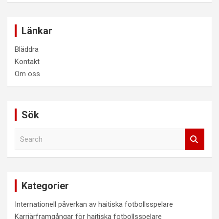
Länkar
Bläddra
Kontakt
Om oss
Sök
S
e
a
r
c
Kategorier
h
Internationell påverkan av haitiska fotbollsspelare
Karriärframgångar för haitiska fotbollsspelare