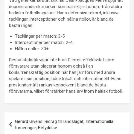
Vad gäller karriärstatistik har Jean-Jacques Pierre uppnått
imponerande riktmärken som särskiljer honom från andra
haitiska fotbollsspelare. Hans defensiva rekord, inklusive
tacklingar, interceptioner och hållna nollor, är bland de
bästa i ligan.
Tacklingar per match: 3-5
Interceptioner per match: 2-4
Hållna nollor: 30+
Dessa statistik visar inte bara Pierres effektivitet som
försvarare utan placerar honom också i en
konkurrenskraftig position när han jämförs med andra
spelare i sin position, både lokalt och internationellt. Hans
prestandamått rankas konsekvent bland de bästa
försvararna, vilket förstärker hans arv inom haitisk fotboll.
Post
Gerard Givens: Bidrag till landslaget, Internationella
navigation
turneringar, Betydelse