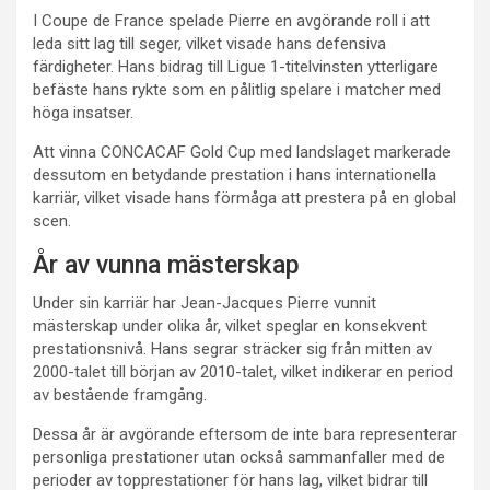
I Coupe de France spelade Pierre en avgörande roll i att
leda sitt lag till seger, vilket visade hans defensiva
färdigheter. Hans bidrag till Ligue 1-titelvinsten ytterligare
befäste hans rykte som en pålitlig spelare i matcher med
höga insatser.
Att vinna CONCACAF Gold Cup med landslaget markerade
dessutom en betydande prestation i hans internationella
karriär, vilket visade hans förmåga att prestera på en global
scen.
År av vunna mästerskap
Under sin karriär har Jean-Jacques Pierre vunnit
mästerskap under olika år, vilket speglar en konsekvent
prestationsnivå. Hans segrar sträcker sig från mitten av
2000-talet till början av 2010-talet, vilket indikerar en period
av bestående framgång.
Dessa år är avgörande eftersom de inte bara representerar
personliga prestationer utan också sammanfaller med de
perioder av topprestationer för hans lag, vilket bidrar till