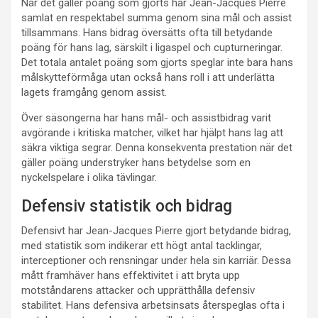
När det gäller poäng som gjorts har Jean-Jacques Pierre
samlat en respektabel summa genom sina mål och assist
tillsammans. Hans bidrag översätts ofta till betydande
poäng för hans lag, särskilt i ligaspel och cupturneringar.
Det totala antalet poäng som gjorts speglar inte bara hans
målskytteförmåga utan också hans roll i att underlätta
lagets framgång genom assist.
Över säsongerna har hans mål- och assistbidrag varit
avgörande i kritiska matcher, vilket har hjälpt hans lag att
säkra viktiga segrar. Denna konsekventa prestation när det
gäller poäng understryker hans betydelse som en
nyckelspelare i olika tävlingar.
Defensiv statistik och bidrag
Defensivt har Jean-Jacques Pierre gjort betydande bidrag,
med statistik som indikerar ett högt antal tacklingar,
interceptioner och rensningar under hela sin karriär. Dessa
mått framhäver hans effektivitet i att bryta upp
motståndarens attacker och upprätthålla defensiv
stabilitet. Hans defensiva arbetsinsats återspeglas ofta i